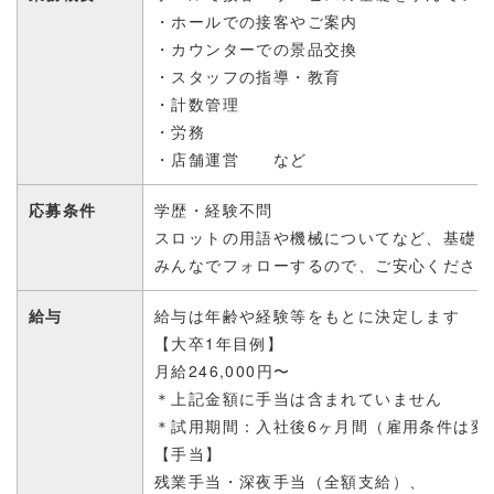
・ホールでの接客やご案内
・カウンターでの景品交換
・スタッフの指導・教育
・計数管理
・労務
・店舗運営 など
応募条件
学歴・経験不問
スロットの用語や
機械についてなど、基礎
みんなでフォローするので、
ご安心くださ
給与
給与は年齢や経験等をもとに決定します
【
大卒1年目例
】
月給246,000円
〜
＊上記金額に手当は含まれていません
＊
試用期間：入社後6ヶ月間（雇用条件は変
【手当】
残業手当・深夜手当（全額支給）、