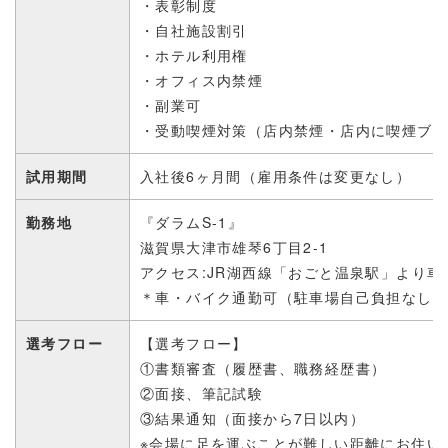
・表彰制度
・自社施設割引
・ホテル利用権
・オフィス内禁煙
・副業可
・受動喫煙対策（店内禁煙・店内に喫煙ブ
試用期間
入社後6ヶ月間（雇用条件は変更なし）
勤務地
『ダラムS-1』
滋賀県大津市雄琴6丁目2-1
アクセス:
JR湖西線「おごと温泉駅」より車
＊車・バイク通勤可（駐車場自己負担なし）
選考フロー
【選考フロー】
①書類審査（履歴書、職務経歴書）
②面接、筆記試験
③結果通知（面接から7日以内）
※会場に足を運ぶことが難しい距離にお住い