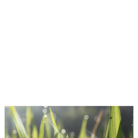
商 号
三恵EC株式会社
設 立
2026年（令和８年）5月13日
資本金
500万円
代表者
代表取締役兼CEO 杉本潤明
事業内容
健康関連商品の販売およびECサイト運営
本 社
〒540-0029大阪市中央区本町橋2番15号 
Tel：06-6920-7015 Fax：06-6920-7017